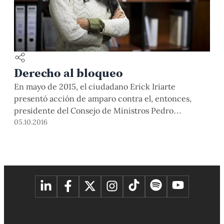
Derecho al bloqueo
En mayo de 2015, el ciudadano Erick Iriarte
presentó acción de amparo contra el, entonces,
presidente del Consejo de Ministros Pedro
Cateriano, luego de que este último lo bloqueara de
05.10.2016
su cuenta de la red social Twitter @PCaterianoB. El
argumento de la demanda fue “la vulneración al
derecho a la libertad de expresión y acceso […]