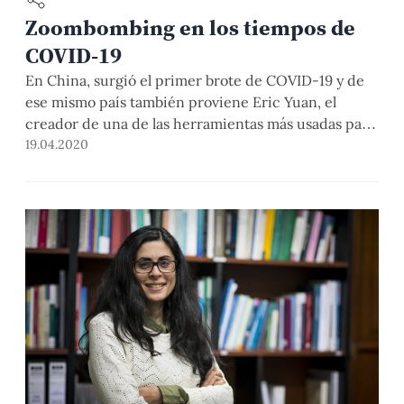
Zoombombing en los tiempos de
COVID-19
En China, surgió el primer brote de COVID-19 y de
ese mismo país también proviene Eric Yuan, el
creador de una de las herramientas más usadas para
mantenernos en contacto en esta, cada vez más
19.04.2020
larga, cuarentena para temas laborales, educativos y
hasta amicales: la plataforma de videoconferencias
Zoom. Esta empresa, desde que inició la […]