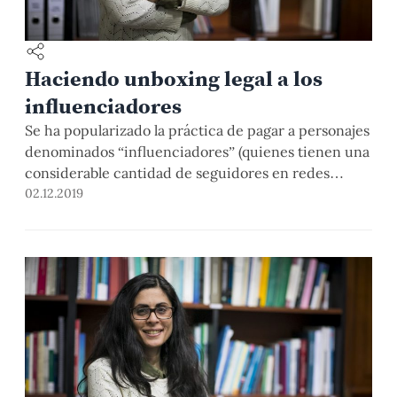
Haciendo unboxing legal a los
influenciadores
Se ha popularizado la práctica de pagar a personajes
denominados “influenciadores” (quienes tienen una
considerable cantidad de seguidores en redes
sociales y sus opiniones son consideradas por
02.12.2019
algunos como valiosas o capaces de influenciar
conductas en su audiencia), para publicitar
productos/servicios o viralizar campañas. Más allá
del análisis ético respecto a esta práctica, hay
aspectos […]