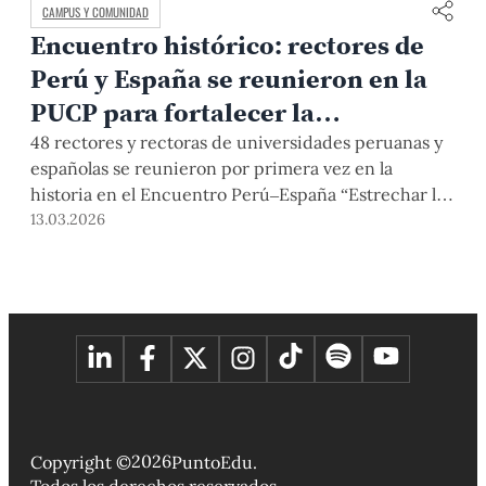
CAMPUS Y COMUNIDAD
Encuentro histórico: rectores de
Perú y España se reunieron en la
PUCP para fortalecer la
cooperación universitaria frente a
48 rectores y rectoras de universidades peruanas y
españolas se reunieron por primera vez en la
un mundo cambiante
historia en el Encuentro Perú–España “Estrechar las
relaciones ante un mundo cambiante”, un espacio
13.03.2026
de diálogo académico orientado a fortalecer la
cooperación universitaria, la movilidad académica,
la investigación colaborativa, la promoción del
bienestar universitario y el intercambio de buenas
prácticas frente a los desafíos de la educación
superior.
2026
Copyright ©
PuntoEdu.