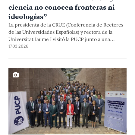
ciencia no conocen fronteras ni
ideologías”
La presidenta de la CRUE (Conferencia de Rectores
de las Universidades Españolas) y rectora de la
Universitat Jaume I visitó la PUCP junto a una
delegación de rectores para fortalecer la
17.03.2026
colaboración universitaria entre España y Perú.