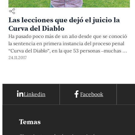
Las lecciones que dejó el juicio la
Curva del Diablo
Ha pasado poco más de un año desde que se conoció
la sentencia en primera instancia del proceso penal
“Curva del Diablo”, en la que 53 personas –muchas de
ellas awajún y wampis- fueron absueltas por delitos
24.11.2017
de asesinato, lesiones graves, motín, entre otros. Una
sentencia que, si bien fue justa, resaltó por coronar
un […]
Linkedin
Facebook
Temas