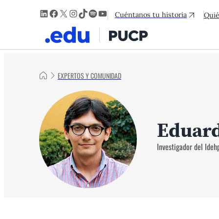
LinkedIn
Facebook
X
Instagram
TikTok
Spotify
YouTube
Cuéntanos tu historia
Qui
EXPERTOS Y COMUNIDAD
Eduar
Investigador del Ideh