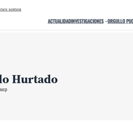
énes somos
ACTUALIDAD
INVESTIGACIONES
ORGULLO PU
do Hurtado
pucp