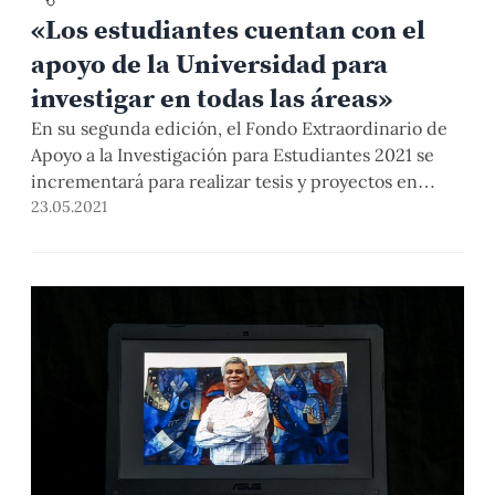
«Los estudiantes cuentan con el
apoyo de la Universidad para
investigar en todas las áreas»
En su segunda edición, el Fondo Extraordinario de
Apoyo a la Investigación para Estudiantes 2021 se
incrementará para realizar tesis y proyectos en
pregrado y posgrado. El vicerrector del VRI, Dr. Aldo
23.05.2021
Panfichi, comenta los cambios y cómo se puede
acceder a estos beneficios.