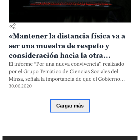
«Mantener la distancia física va a
ser una muestra de respeto y
consideración hacia la otra
persona»
El informe “Por una nueva convivencia", realizado
por el Grupo Temático de Ciencias Sociales del
Minsa, señala la importancia de que el Gobierno
atienda a los sectores vulnerables y de involucrar a la
30.06.2020
sociedad civil peruana en la lucha contra la
pandemia. Acerca de cómo cambiarán nuestras
Cargar más
formas tradicionales de vivir e interactuar,
conversamos a la distancia con el Dr. Aldo Panfichi,
vicerrector de Investigación y cocoordinador del
mencionado informe.