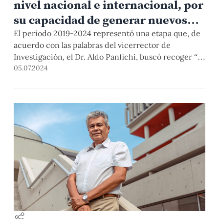
nivel nacional e internacional, por
su capacidad de generar nuevos
conocimientos»
El periodo 2019-2024 representó una etapa que, de
acuerdo con las palabras del vicerrector de
Investigación, el Dr. Aldo Panfichi, buscó recoger “la
heterogeneidad de la producción investigativa de
05.07.2024
las distintas áreas del conocimiento de nuestra
Universidad”, a través del impulso de tres ejes
estratégicos: investigación, creación e innovación.
El reconocimiento que ha logrado la […]