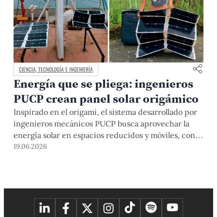
CIENCIA, TECNOLOGÍA E INGENIERÍA
Energía que se pliega: ingenieros
PUCP crean panel solar origámico
Inspirado en el origami, el sistema desarrollado por
ingenieros mecánicos PUCP busca aprovechar la
energía solar en espacios reducidos y móviles, con
una primera aplicación pensada para lanchas
19.06.2026
pequeñas de la costa peruana.