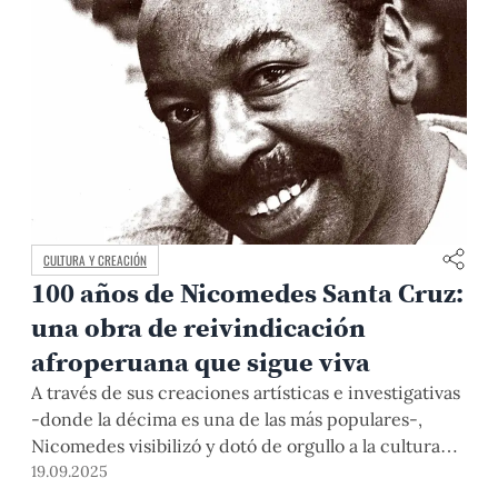
CULTURA Y CREACIÓN
100 años de Nicomedes Santa Cruz:
una obra de reivindicación
afroperuana que sigue viva
A través de sus creaciones artísticas e investigativas
-donde la décima es una de las más populares-,
Nicomedes visibilizó y dotó de orgullo a la cultura
afroperuana. Conocer su obra es interesarnos por
19.09.2025