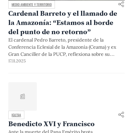
MEDIO AMBIENTE Y TERRITORIO
Cardenal Barreto y el llamado de
la Amazonía: “Estamos al borde
del punto de no retorno”
El cardenal Pedro Barreto, presidente de la
Conferencia Eclesial de la Amazonía (Ceama) y ex
Gran Canciller de la PUCP, reflexiona sobre su
reciente encuentro con el Papa León XIV, el camino
17.11.2025
que hoy recorre la Iglesia en la Amazonía y la COP30
en Brasil. Además, aborda los avances y desafíos de
este proceso sinodal y ecológico que busca unir fe,
justicia y la defensa de la Casa Común.
📰
IGLESIA
Benedicto XVI y Francisco
Ante la muerte del Papa Emérito brota