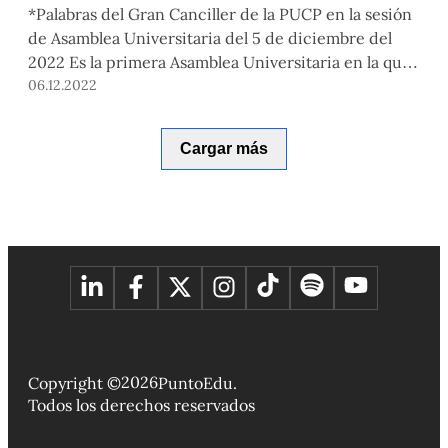
*Palabras del Gran Canciller de la PUCP en la sesión
de Asamblea Universitaria del 5 de diciembre del
2022 Es la primera Asamblea Universitaria en la que,
de manera presencial, participo como Gran
06.12.2022
Canciller. Deseo contribuir con la PUCP,
reafirmando, hoy, su identidad centenaria de
Cargar más
Pontificia Universidad Católica del Perú en
respuesta a los graves […]
2026
Copyright ©
PuntoEdu.
Todos los derechos reservados