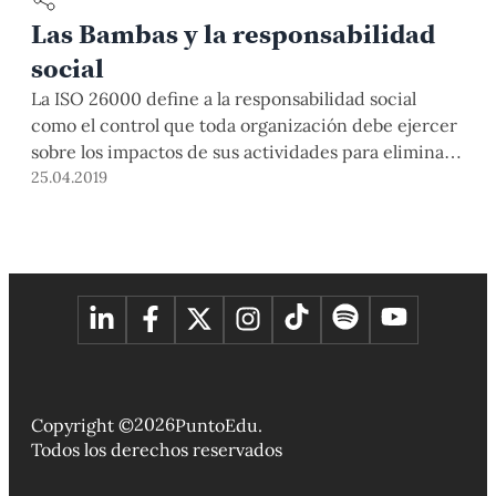
Las Bambas y la responsabilidad
social
La ISO 26000 define a la responsabilidad social
como el control que toda organización debe ejercer
sobre los impactos de sus actividades para eliminar
o mitigar aquellos que afecten negativamente a sus
25.04.2019
grupos de interés y potenciar todos los que
coadyuven al desarrollo sostenible. Los principios de
responsabilidad social son enteramente voluntarios
y de carácter […]
2026
Copyright ©
PuntoEdu.
Todos los derechos reservados