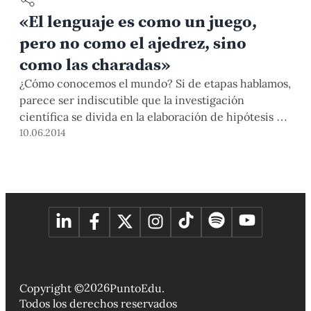
«El lenguaje es como un juego,
pero no como el ajedrez, sino
como las charadas»
¿Cómo conocemos el mundo? Si de etapas hablamos,
parece ser indiscutible que la investigación
científica se divida en la elaboración de hipótesis y
la validación de una de ellas. Es decir, en un antes y
10.06.2014
un después de la tarea empírica. Rayo desarrolló una
manera más interesante de concebir nuestra
aproximación al mundo: un proceso imposible de
fragmentar. Para entender su propuesta, el filósofo
nos detalla en qué consiste su modelo de lenguaje,
pues es a través de este que intentamos acercarnos
y representar la realidad. Él participó en el taller “La
construcción del espacio de posibilidad”,
organizado por el Centro de Estudios Filosóficos.
2026
Copyright ©
PuntoEdu.
Todos los derechos reservados