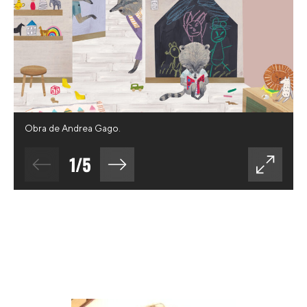
Obra de Andrea Gago.
1
/
5