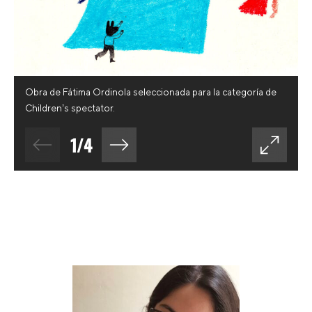
Obra de Fátima Ordinola seleccionada para la categoría de
Children’s spectator.
1
/
4