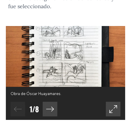
fue seleccionado.
Obra de Óscar Huayamares.
1
/
8