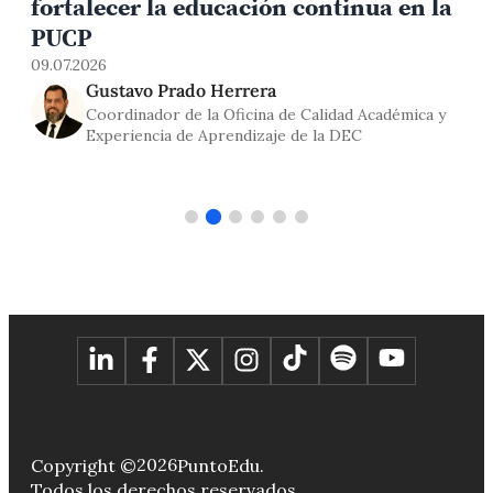
fortalecer la educación continua en la
0
PUCP
09.07.2026
Gustavo Prado Herrera
Coordinador de la Oficina de Calidad Académica y
Experiencia de Aprendizaje de la DEC
2026
Copyright ©
PuntoEdu.
Todos los derechos reservados