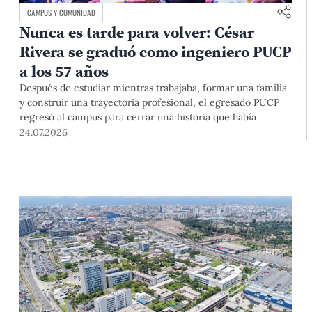
CAMPUS Y COMUNIDAD
Nunca es tarde para volver: César
Rivera se graduó como ingeniero PUCP
a los 57 años
Después de estudiar mientras trabajaba, formar una familia
y construir una trayectoria profesional, el egresado PUCP
regresó al campus para cerrar una historia que había
comenzado casi cuatro décadas atrás. En la ceremonia
24.07.2026
donde recibió finalmente el diploma, lo acompañaron sus
hijos y el profesor que nunca dejó de motivarlo para que
terminara.