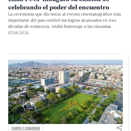
celebrando el poder del encuentro
La ceremonia que dio inicio al evento cinematográfico más
importante del país celebró los logros alcanzados en tres
décadas de existencia, rindió homenaje a las cineastas
Mariana Rondón y Marité Ugás, y planteó un llamado de
07.08.2026
nuestra Universidad a escuchar al sector artístico y
académico frente a la reciente creación del Colegio
Profesional de Artistas del Perú.
CAMPUS Y COMUNIDAD