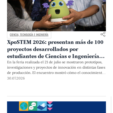
CIENCIA, TECNOLOGÍA E INGENIERÍA
XpoSTEM 2026: presentan más de 100
proyectos desarrollados por
estudiantes de Ciencias e Ingeniería
PUCP orientados a atender
En la feria realizada el 21 de julio se mostraron prototipos,
investigaciones y proyectos de innovación en distintas fases
necesidades del país
de producción. El encuentro mostró cómo el conocimiento
adquirido en las aulas puede responder a desafíos concretos
30.07.2026
del Perú en salud, robótica, inteligencia artificial,
sostenibilidad y sectores productivos.