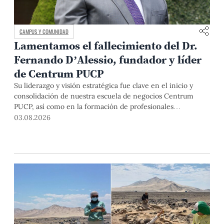
CAMPUS Y COMUNIDAD
Lamentamos el fallecimiento del Dr.
Fernando D’Alessio, fundador y líder
de Centrum PUCP
Su liderazgo y visión estratégica fue clave en el inicio y
consolidación de nuestra escuela de negocios Centrum
PUCP, así como en la formación de profesionales
empresariales comprometidos con el país. Por todo ello,
03.08.2026
nuestra Universidad agradece el aporte del vicealmirante
AP (r) Dr. Fernando D'Alessio (1944-2026).