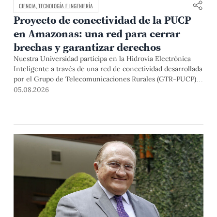
CIENCIA, TECNOLOGÍA E INGENIERÍA
Proyecto de conectividad de la PUCP
en Amazonas: una red para cerrar
brechas y garantizar derechos
Nuestra Universidad participa en la Hidrovía Electrónica
Inteligente a través de una red de conectividad desarrollada
por el Grupo de Telecomunicaciones Rurales (GTR-PUCP)
desde el 2018. En esta nota repasamos cómo ha sido el
05.08.2026
desarrollo de esta red, sus aportes a la salud y la educación
de la zona, así como los alcances de la intervención de la
PUCP en el proyecto.