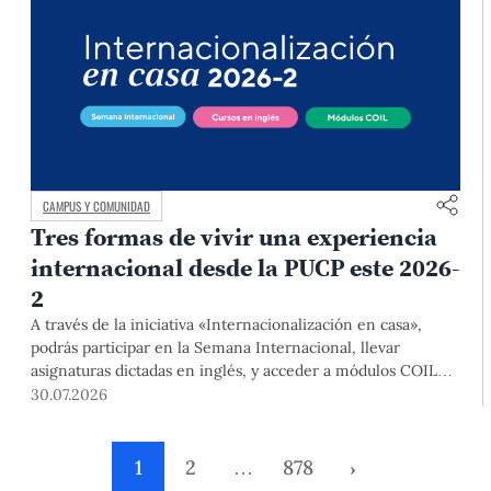
CAMPUS Y COMUNIDAD
Tres formas de vivir una experiencia
internacional desde la PUCP este 2026-
2
A través de la iniciativa «Internacionalización en casa»,
podrás participar en la Semana Internacional, llevar
asignaturas dictadas en inglés, y acceder a módulos COIL
junto con estudiantes y docentes de universidades
30.07.2026
extranjeras. La inscripción se realizará del 4 al 6 de agosto
mediante el Campus Virtual, durante la Matrícula 2026-2.
1
2
…
878
›