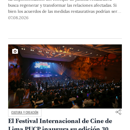
busca regenerar y transformar las relaciones afectadas. Si
bien los acuerdos de las medidas restaurativas podrían ser
considerados por las instancias disciplinarias, este proceso
07.08.2026
no reemplaza sus procedimientos.
CULTURA Y CREACIÓN
El Festival Internacional de Cine de
Lima PUCP inaugura su edición 30