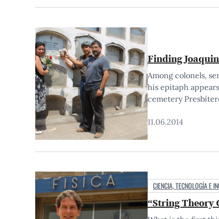
Finding Joaquin
Among colonels, ser
his epitaph appears
cemetery Presbíter
see…
11.06.2014
CIENCIA, TECNOLOGÍA E IN
“String Theory C