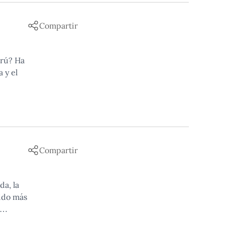
Compartir
erú? Ha
 y el
Compartir
da, la
tido más
s…