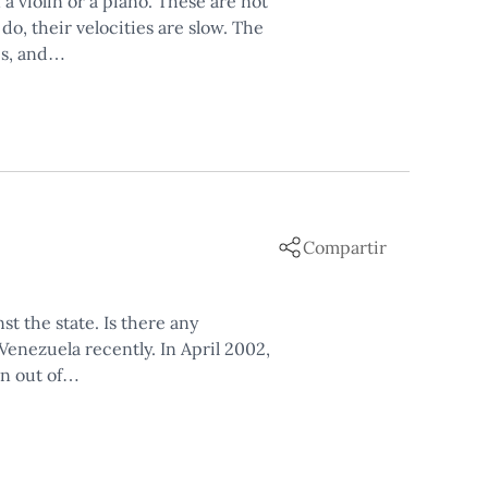
a violin or a piano. These are not
do, their velocities are slow. The
ies, and…
Compartir
t the state. Is there any
Venezuela recently. In April 2002,
wn out of…