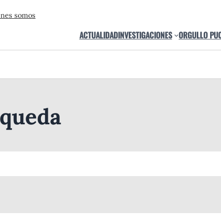
énes somos
ACTUALIDAD
INVESTIGACIONES
ORGULLO PU
squeda