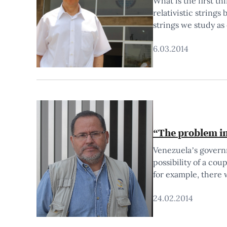
What is the first th
relativistic strings
strings we study as
6.03.2014
“The problem in 
Venezuela’s governm
possibility of a co
for example, there
24.02.2014