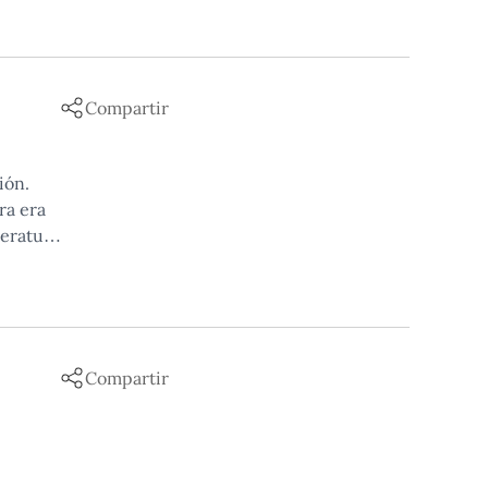
Compartir
ión.
ra era
teratura
Compartir