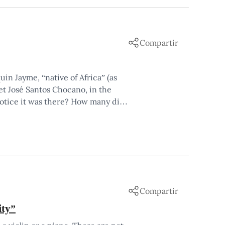
Compartir
n Jayme, “native of Africa” (as
et José Santos Chocano, in the
otice it was there? How many did
Compartir
ity”